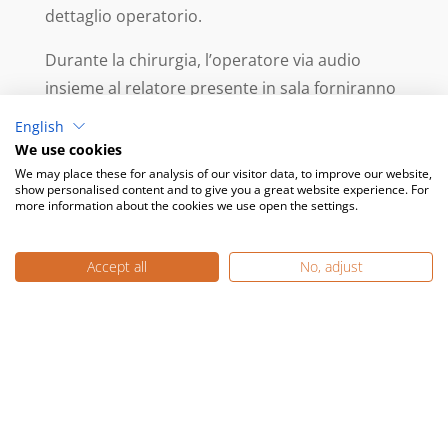
dettaglio operatorio.
Durante la chirurgia, l’operatore via audio
insieme al relatore presente in sala forniranno
una spiegazione step by step, con possibilità di
English
chiarimenti diretti, garantendo una maggiore
We use cookies
interazione e apprendimento grazie alla
We may place these for analysis of our visitor data, to improve our website,
show personalised content and to give you a great website experience. For
riduzione dei tempi morti tipici del live surgery
more information about the cookies we use open the settings.
con un singolo relatore.
Accept all
No, adjust
HANDS-ON
Nella sezione “Hands-On”, ogni partecipante
avrà l’opportunità di praticare la tecnica di
Sinus Lift Transcrestal Approach su modelli
appositi, appena osservata durante la chirurgia
dal vivo.