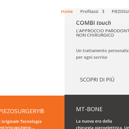
Home
Profilassi
PIEZOS
COMBI
touch
L’APPROCCIO PARODON
NON CHIRURGICO
Un trattamento personaliz
per ogni sorriso
SCOPRI DI PIÙ
MT-BONE
PIEZOSURGERY®
La nuova era della
L’originale Tecnologia
chirurgia piezoelettrica. U
PIEZOSURGERY® –