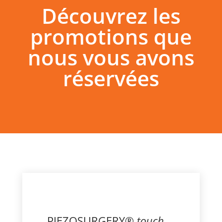
Découvrez les
promotions que
nous vous avons
réservées
PIEZOSURGERY®
touch