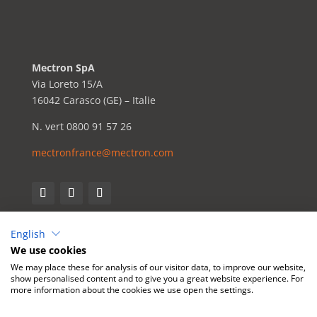
Mectron SpA
Via Loreto 15/A
16042 Carasco (GE) – Italie
N. vert 0800 91 57 26
mectronfrance@mectron.com
English
We use cookies
We may place these for analysis of our visitor data, to improve our website,
show personalised content and to give you a great website experience. For
more information about the cookies we use open the settings.