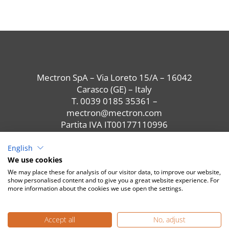
Mectron SpA – Via Loreto 15/A – 16042
Carasco (GE) – Italy
T. 0039 0185 35361
–
mectron@mectron.com
Partita IVA IT00177110996
English
Privacy Policy
– © Copyright 2021 – Mectron
We use cookies
SpA – All rights reserved.
We may place these for analysis of our visitor data, to improve our website,
show personalised content and to give you a great website experience. For
Torna all'elenco corsi
more information about the cookies we use open the settings.
Accept all
No, adjust